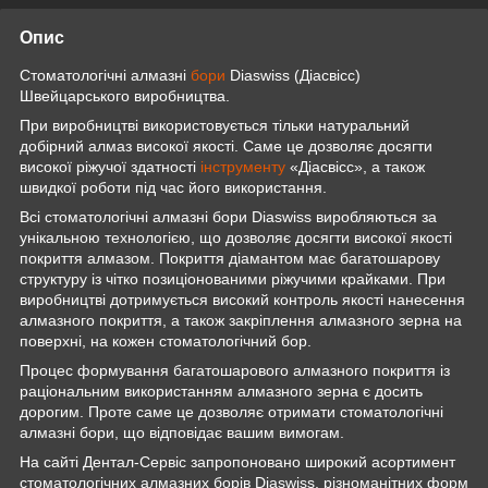
Опис
Стоматологічні алмазні
бори
Diaswiss (Діасвісс)
Швейцарського виробництва.
При виробництві використовується тільки натуральний
добірний алмаз високої якості. Саме це дозволяє досягти
високої ріжучої здатності
інструменту
«Діасвісс», а також
швидкої роботи під час його використання.
Всі стоматологічні алмазні бори Diaswiss виробляються за
унікальною технологією, що дозволяє досягти високої якості
покриття алмазом. Покриття діамантом має багатошарову
структуру із чітко позиціонованими ріжучими крайками. При
виробництві дотримується високий контроль якості нанесення
алмазного покриття, а також закріплення алмазного зерна на
поверхні, на кожен стоматологічний бор.
Процес формування багатошарового алмазного покриття із
раціональним використанням алмазного зерна є досить
дорогим. Проте саме це дозволяє отримати стоматологічні
алмазні бори, що відповідає вашим вимогам.
На сайті Дентал-Сервіс запропоновано широкий асортимент
стоматологічних алмазних борів Diaswiss, різноманітних форм