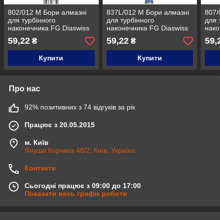
802/012 М Бори алмазні
837L/012 М Бори алмазні
807/
для турбінного
для турбінного
для 
наконечника FG Diaswiss
наконечника FG Diaswiss
нако
Diaswiss (Діасвісс)
Diaswiss (Діасвісс)
Dias
59,22
59,22
59,
₴
₴
Швейцарія , цін/кат 1
Швейцарія , цін/кат 1
Швей
Купити
Купити
Про нас
92% позитивних з 74 відгуків за рік
Працює з 20.05.2015
м. Київ
Януша Корчика 48/2, Київ, Україна
Контакти
Сьогодні працює з 09:00 до 17:00
Показати весь графік роботи