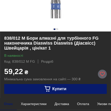
838/012 М Бори алмазні для турбінного FG
наконечника Diaswiss Diaswiss (Діасвісс)
Швейцарія , цін/кат 1
В наявності
Код: 838/012 М FG
Роздріб
59,22
₴
Мінімальна сума замовлення на сайті — 300 ₴
Купити
Опис
Характеристики
Доставка
Оплата
Умови п