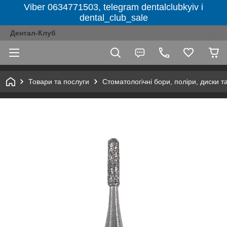
Viber 0634771503, telegram dentalclubkyiv і
dental_club_sale
Дентал-Клуб
Товари та послуги
Стоматологічні бори, поліри, диски т