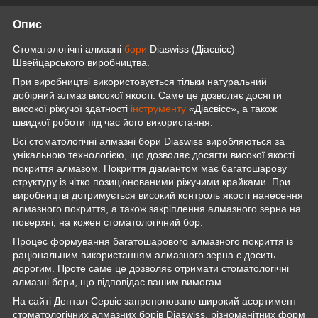
Опис
Стоматологічні алмазні
бори
Diaswiss (Діасвісс)
Швейцарського виробництва.
При виробництві використовується тільки натуральний
добірний алмаз високої якості. Саме це дозволяє досягти
високої ріжучої здатності
інструменту
«Діасвісс», а також
швидкої роботи під час його використання.
Всі стоматологічні алмазні бори Diaswiss виробляються за
унікальною технологією, що дозволяє досягти високої якості
покриття алмазом. Покриття діамантом має багатошарову
структуру із чітко позиціонованими ріжучими крайками. При
виробництві дотримується високий контроль якості нанесення
алмазного покриття, а також закріплення алмазного зерна на
поверхні, на кожен стоматологічний бор.
Процес формування багатошарового алмазного покриття із
раціональним використанням алмазного зерна є досить
дорогим. Проте саме це дозволяє отримати стоматологічні
алмазні бори, що відповідає вашим вимогам.
На сайті Дентал-Сервіс запропоновано широкий асортимент
стоматологічних алмазних борів Diaswiss, різноманітних форм