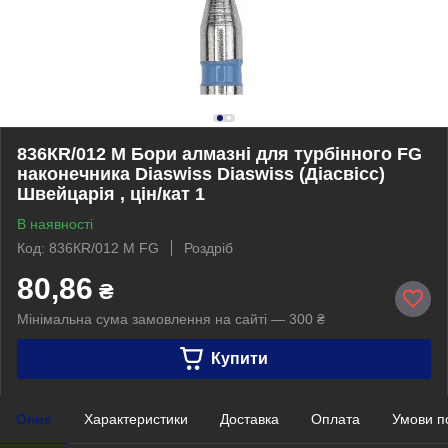
836КR/012 M Бори алмазні для турбінного FG
наконечника Diaswiss Diaswiss (Діасвісс)
Швейцарія , цін/кат 1
В наявності
Код: 836КR/012 M FG
Роздріб
80,86
₴
Мінімальна сума замовлення на сайті — 300 ₴
Купити
Опис
Характеристики
Доставка
Оплата
Умови п