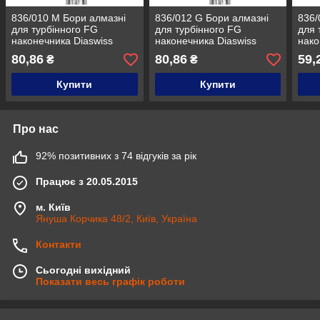
836/010 M Бори алмазні
836/012 G Бори алмазні
836/
для турбінного FG
для турбінного FG
для 
наконечника Diaswiss
наконечника Diaswiss
нако
Diaswiss (Діасвісс)
Diaswiss (Діасвісс)
Dias
80,86
80,86
59,
₴
₴
Швейцарія , цін/кат 1
Швейцарія , цін/кат 1
Швей
Купити
Купити
Про нас
92% позитивних з 74 відгуків за рік
Працює з 20.05.2015
м. Київ
Януша Корчика 48/2, Київ, Україна
Контакти
Сьогодні вихідний
Показати весь графік роботи