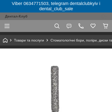
Viber 0634771503, telegram dentalclubkyiv і
dental_club_sale
Дентал-Клуб
Товари та послуги
Стоматологічні бори, поліри, диски т