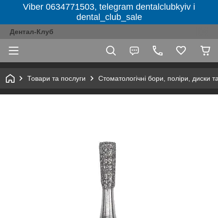
Viber 0634771503, telegram dentalclubkyiv і
dental_club_sale
Дентал-Клуб
Товари та послуги
Стоматологічні бори, поліри, диски т