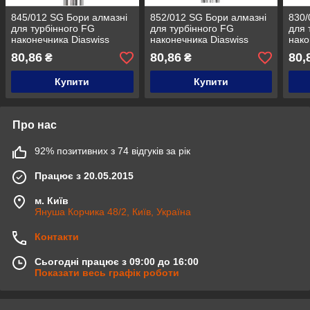
845/012 SG Бори алмазні
852/012 SG Бори алмазні
830/
для турбінного FG
для турбінного FG
для 
наконечника Diaswiss
наконечника Diaswiss
нако
Diaswiss (Діасвісс)
Diaswiss (Діасвісс)
Dias
80,86
80,86
80,
₴
₴
Швейцарія , цін/кат 1
Швейцарія , цін/кат 1
Швей
Купити
Купити
Про нас
92% позитивних з 74 відгуків за рік
Працює з 20.05.2015
м. Київ
Януша Корчика 48/2, Київ, Україна
Контакти
Сьогодні працює з 09:00 до 16:00
Показати весь графік роботи