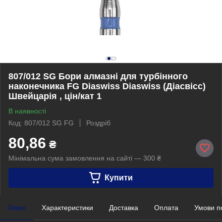
807/012 SG Бори алмазні для турбінного
наконечника FG Diaswiss Diaswiss (Діасвісс)
Швейцарія , цін/кат 1
В наявності
Код: 807/012 SG FG
Роздріб
80,86
₴
Мінімальна сума замовлення на сайті — 300 ₴
Купити
Опис
Характеристики
Доставка
Оплата
Умови п