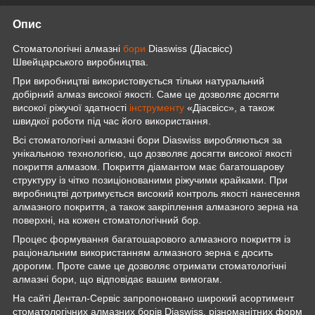
Опис
Стоматологічні алмазні
бори
Diaswiss (Діасвісс)
Швейцарського виробництва.
При виробництві використовується тільки натуральний
добірний алмаз високої якості. Саме це дозволяє досягти
високої ріжучої здатності
інструменту
«Діасвісс», а також
швидкої роботи під час його використання.
Всі стоматологічні алмазні бори Diaswiss виробляються за
унікальною технологією, що дозволяє досягти високої якості
покриття алмазом. Покриття діамантом має багатошарову
структуру із чітко позиціонованими ріжучими крайками. При
виробництві дотримується високий контроль якості нанесення
алмазного покриття, а також закріплення алмазного зерна на
поверхні, на кожен стоматологічний бор.
Процес формування багатошарового алмазного покриття із
раціональним використанням алмазного зерна є досить
дорогим. Проте саме це дозволяє отримати стоматологічні
алмазні бори, що відповідає вашим вимогам.
На сайті Дентал-Сервіс запропоновано широкий асортимент
стоматологічних алмазних борів Diaswiss, різноманітних форм