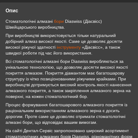
Опис
Стоматологічні алмазні
бори
Diaswiss (Діасвісс)
Швейцарського виробництва.
При виробництві використовується тільки натуральний
добірний алмаз високої якості. Саме це дозволяє досягти
високої ріжучої здатності
інструменту
«Діасвісс», а також
швидкої роботи під час його використання.
Всі стоматологічні алмазні бори Diaswiss виробляються за
унікальною технологією, що дозволяє досягти високої якості
покриття алмазом. Покриття діамантом має багатошарову
структуру із чітко позиціонованими ріжучими крайками. При
виробництві дотримується високий контроль якості нанесення
алмазного покриття, а також закріплення алмазного зерна на
поверхні, на кожен стоматологічний бор.
Процес формування багатошарового алмазного покриття із
раціональним використанням алмазного зерна є досить
дорогим. Проте саме це дозволяє отримати стоматологічні
алмазні бори, що відповідає вашим вимогам.
На сайті Дентал-Сервіс запропоновано широкий асортимент
стоматологічних алмазних борів Diaswiss, різноманітних форм