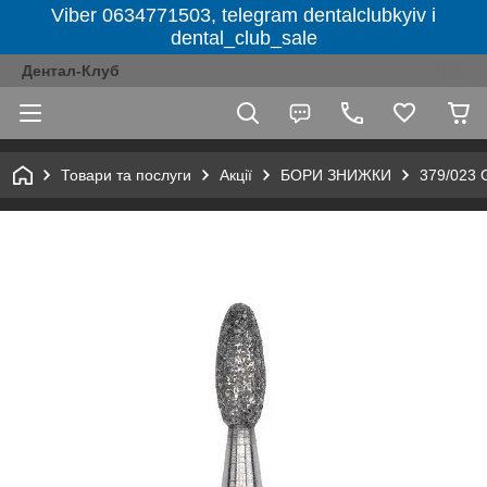
Viber 0634771503, telegram dentalclubkyiv і
dental_club_sale
Дентал-Клуб
Товари та послуги
Акції
БОРИ ЗНИЖКИ
379/023 G