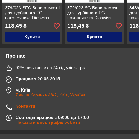
379/023 SFC Бори алмазні
379/023 SG Бори алмазні
848/
для турбінного FG
для турбінного FG
для 
наконечника Diaswiss
наконечника Diaswiss
нако
Diaswiss (Діасвісс)
Diaswiss (Діасвісс)
Dias
118,45
118,45
118
₴
₴
Швейцарія , цін/кат 2
Швейцарія , цін/кат 2
Швей
Купити
Купити
Про нас
92% позитивних з 74 відгуків за рік
Працює з 20.05.2015
м. Київ
Януша Корчика 48/2, Київ, Україна
Контакти
Сьогодні працює з 09:00 до 17:00
Показати весь графік роботи