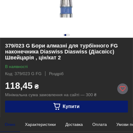
379/023 G Бори алмазні для турбінного FG
наконечника Diaswiss Diaswiss (Діасвісс)
Швейцарія , цін/кат 2
В наявності
Код: 379/023 G FG
Роздріб
118,45
₴
Мінімальна сума замовлення на сайті — 300 ₴
Купити
Опис
Характеристики
Доставка
Оплата
Умови п