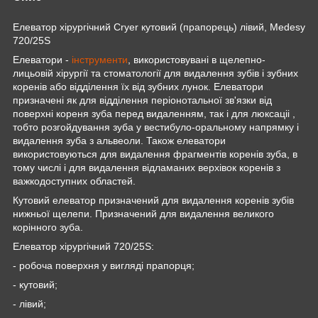
Елеватор хірургічний Cryer кутовий (прапорець) лівий, Medesy
720/25S
Елеватори -
інструменти
, використовувані в щелепно-
лицьовій хірургії та стоматології для видалення зубів і зубних
коренів або відділення їх від зубних лунок. Елеватори
призначені як для відділення періонотальної зв'язки від
поверхні кореня зуба перед видаленням, так і для люксаціі ,
тобто розгойдування зуба у вестибуло-оральному напрямку і
видалення зуба з альвеоли. Також елеватори
використовуються для видалення фрагментів коренів зуба, в
тому числі і для видалення відламаних верхівок коренів з
важкодоступних областей.
Кутовий елеватор призначений для видалення коренів зубів
нижньої щелепи. Призначений для видалення великого
корінного зуба.
Елеватор хірургічний 720/25S:
- робоча поверхня у вигляді прапорця;
- кутовий;
- лівий;