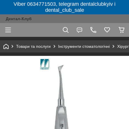
Viber 0634771503, telegram dentalclubkyiv і
dental_club_sale
Дентал-Клуб
Товари та послуги
Інструменти стоматологічні
Хірург