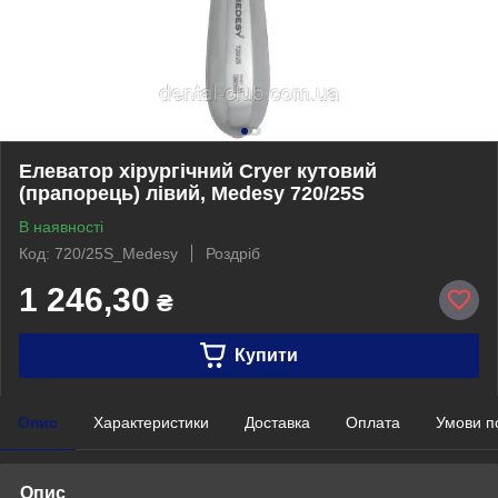
Елеватор хірургічний Cryer кутовий
(прапорець) лівий, Medesy 720/25S
В наявності
Код: 720/25S_Medesy
Роздріб
1 246,30
₴
Купити
Опис
Характеристики
Доставка
Оплата
Умови п
Опис