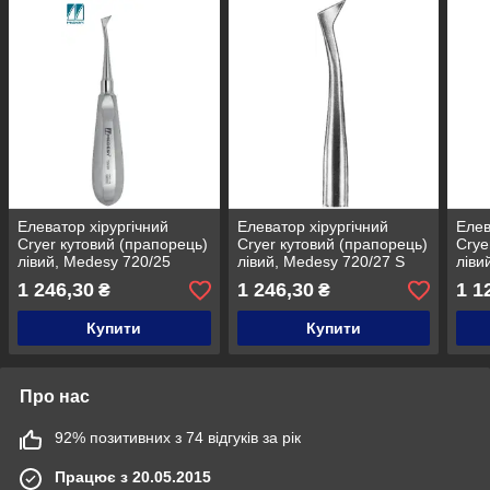
Елеватор хірургічний
Елеватор хірургічний
Елев
Cryer кутовий (прапорець)
Cryer кутовий (прапорець)
Crye
лівий, Medesy 720/25
лівий, Medesy 720/27 S
ліви
1 246,30
1 246,30
1 1
₴
₴
Купити
Купити
Про нас
92% позитивних з 74 відгуків за рік
Працює з 20.05.2015