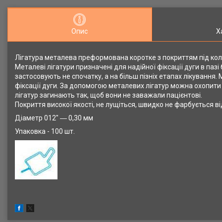
Опис
Х
Лігатура металева преформована коротке з покриттям під колі
Металеві лігатури призначені для надійної фіксації дуги в пазі
застосовують не спочатку, а на більш пізніх етапах лікування.
фіксації дуги. За допомогою металевих лігатур можна охопити кі
лігатур загинають так, щоб вони не заважали пацієнтові.
Покриття високої якості, не лущіться, швидко не фарбується в
Діаметр 012" ― 0,30 мм
Упаковка - 100 шт.