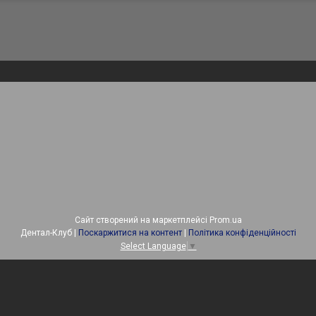
Сайт створений на маркетплейсі
Prom.ua
Дентал-Клуб |
Поскаржитися на контент
|
Політика конфіденційності
Select Language
▼