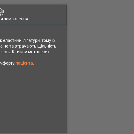
ля замовлення
 еластичні лігатури, тому їх
но не та втрачають щільність
йкість. Кінчики металевих
комфорту
пацієнта
.