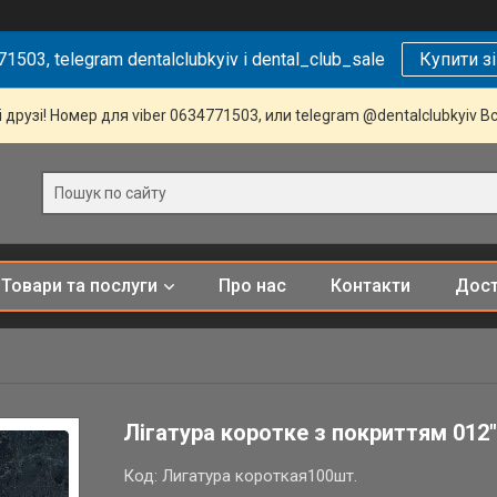
1503, telegram dentalclubkyiv і dental_club_sale
Купити з
 друзі! Номер для viber 0634771503, или telegram @dentalclubkyiv В
Товари та послуги
Про нас
Контакти
Дост
Лігатура коротке з покриттям 012"
Код:
Лигатура короткая100шт.