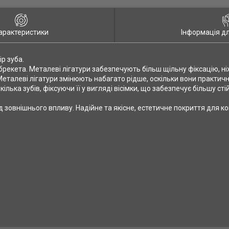
арактеристики
Інформація д
р зуба.
 брекета. Металеві лігатури забезпечують більш щільну фіксацію, ніж
 Металеві лігатури змінюють набагато рідше, оскільки вони практич
лька зубів, фіксуючи її у вигляді вісімки, що забезпечує більшу сті
ід зовнішнього впливу. Надійне та якісне, естетичне покриття для 