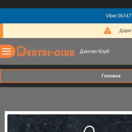
Viber 063477
Дорогі
Дентал-Клуб
Головна