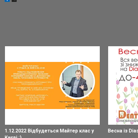
1.12.2022 Відбудеться Майтер клас у
Весна із Dia
Києві :)