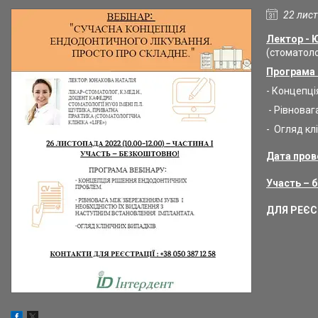
22 лис
Лектор - 
(стоматолог
Програма 
- Концепці
- Рівноваг
- Огляд кл
Дата пров
Участь – 
ДЛЯ РЕЄСТ