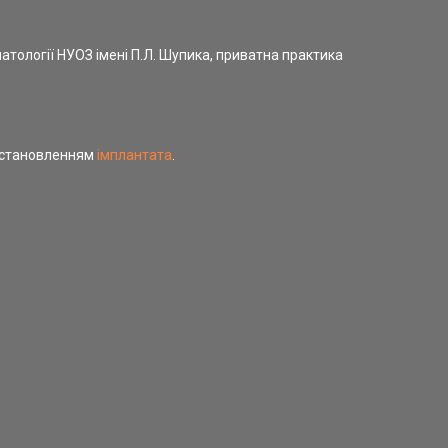
матології НУОЗ імені П.Л. Шупика, приватна практика
 встановленням
імплантата
.