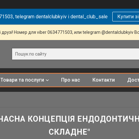
1503, telegram dentalclubkyiv і dental_club_sale
Купити з
 друзі! Номер для viber 0634771503, или telegram @dentalclubkyiv В
Товари та послуги
Про нас
Контакти
Дост
ЧАСНА КОНЦЕПЦІЯ ЕНДОДОНТИЧН
СКЛАДНЕ"