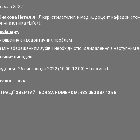
топада 2022
Юнакова Наталія
- Лікар-стоматолог, к.мед.н., доцент кафедри сто
ічна клініка «Life»).
вебінару:
я рішення ендодонтичних проблем.
а між збереженням зубів і необхідністю їх видалення з наступним
інічних випадків.
едення:
26 листопада 2022 (10.00-12.00) – частина I
безкоштовна!
РАЦІЇ ЗВЕРТАЙТЕСЯ ЗА НОМЕРОМ: +38 050 387 12 58