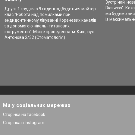
Зустрічай, нова
Diaswiss". Кожн
Друзі, 1 грудня о 9 годині відбудеться майтер
ми будемо вист
клас "Робота над помилками при
із максимальн
ендидонтичному лікуванні Кореневих каналів
за допомогою нікель- титанових
інструментів" Місце проведення: м. Київ, вул.
Антонова 2/32 (Стоматологія)
Ми у соціальних мережах
Сторінка на facebook
Сторінка в Instagram