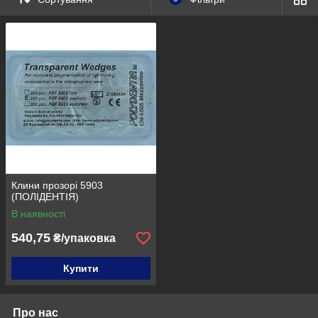
. Оформляйте заказ, допустим, на 644 грн, заходите и
выбирайте себе подарок в разделе "от 600 грн"
Подарки можно получить только при оформлении
заказа через интернет-магазин.
Ми залишаємо за собою право відмовити в подарунок, якщо
його не буде в наявності, але ми будемо намагатися, що б
такого не сталося.
Спасибі за увагу!
Завжди Ваш,
Dental-Club
За подарунками сюди
https://dental-club.com.ua/g12693651-
vyberi-sebe-podarok
Клини прозорі 5903
(ПОЛІДЕНТІЯ)
В наявності
540,75
₴/упаковка
Купити
Про нас