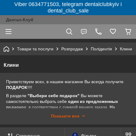
Viber 0634771503, telegram dentalclubkyiv і
dental_club_sale
Дентал-Клуб
Товари та послуги
Розпродаж
Полідентія
Клини
Клини
Приветствуем всех, в нашем магазине Вы всегда получите
ПОДАРОК
!!!!
В разделе
"Выбери себе подарок"
Вы можете
самостоятельно выбрать себе
один из предложенных
подарко
в, в соответствии с суммой вашего заказа.
На
товары из разделов "Акция недели", "Акции от
Показати все
компании" и "Распродажа" предложение "Выбери себе
подарок" не распространяется.
Все очень просто. Заходите на наш сайт dental-club.com.ua
Сортування
0
Фільтри