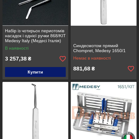
Набір із чотирьох периотомів
насадок і однієї ручки 868/KIT
Medesy Italy (Медесі Італія)
Синдесмотом прямий
В наявності
Chompret, Medesy 1650/1
3 257,38
Немає в наявності
₴
881,68
₴
Купити