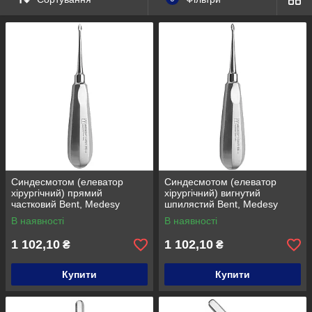
. Оформляйте заказ, допустим, на 644 грн, заходите и
выбирайте себе подарок в разделе "от 600 грн"
Подарки можно получить только при оформлении
заказа через интернет-магазин.
Ми залишаємо за собою право відмовити в подарунок, якщо
його не буде в наявності, але ми будемо намагатися, що б
такого не сталося.
Спасибі за увагу!
Завжди Ваш,
Dental-Club
За подарунками сюди
Детальніше: https://dental-
club.com.ua/g12693651-vyberi-sebe-podarok
Синдесмотом (елеватор
Синдесмотом (елеватор
хірургічний) прямий
хірургічний) вигнутий
частковий Bent, Medesy
шпилястий Bent, Medesy
1655/1 RS
1655/2 СВ
В наявності
В наявності
1 102,10
1 102,10
₴
₴
Купити
Купити