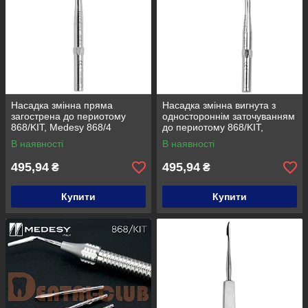
Насадка змінна пряма
Насадка змінна вигнута з
загострена до периотому
одностороннім заточуванням
868/KIT, Medesy 868/4
до периотому 868/KIT,
Medesy 868/3
В наявності
В наявності
495,94
495,94
₴
₴
Купити
Купити