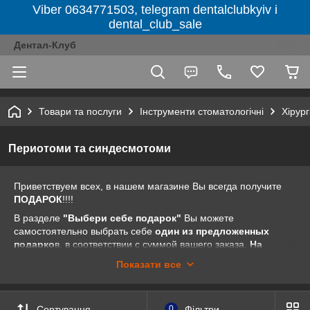
Viber 0634771503, telegram dentalclubkyiv і
dental_club_sale
Дентал-Клуб
Товари та послуги
Інструменти стоматологічні
Хірург
Периотоми та синдесмотоми
Приветствуем всех, в нашем магазине Вы всегда получите
ПОДАРОК
!!!!
В разделе
"Выбери себе подарок"
Вы можете
самостоятельно выбрать себе
один из предложенных
подарко
в, в соответствии с суммой вашего заказа.
На
товары из разделов "Акция недели", "Акции от
Показати все
компании" и "Распродажа" предложение "Выбери себе
подарок" не распространяется.
Все очень просто. Заходите на наш сайт dental-club.com.ua
Сортування
0
Фільтри