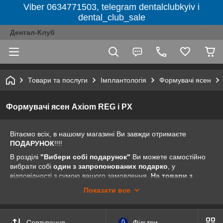
Viber 0634771503, telegram dentalclubkyiv і
dental_club_sale
Дентал-Клуб
Товари та послуги
Імплантологія
Формувачі ясен
Формувачі ясен Axiom REG і PX
Вітаємо всіх, в нашому магазині Ви завжди отримаєте
ПОДАРУНОК
!!!!
В розділі
"Вибери собі подарунок"
Ви можете самостійно
вибрати собі
один з запропонованих подарко
, у
відповідності з сумою вашого замовлення.
На товари з
розділів "Акція тижня", "Акції від компанії" і
Показати все
"Розпродаж" пропозиція "Вибери собі подарунок" не
поширюється.
Все дуже просто. Заходьте на наш сайт dental-club.com.ua .
Сортування
0
Фільтри