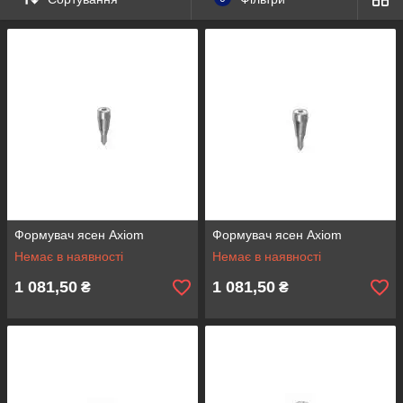
Оформляйте замовлення, припустимо, на 644 грн, заходьте і
вибирайте собі подарунок у розділі "від 600 грн"
Подарунки можна отримати тільки при оформленні
замовлення через інтернет-магазин.
Ми залишаємо за собою право відмовити в подарунок, якщо
його не буде в наявності, але ми будемо намагатися, що б
такого не сталося.
Спасибі за увагу!
Завжди Ваш,
Dental-Club
За подарунками сюди
Детальніше: https://dental-
club.com.ua/g12693651-vyberi-sebe-podarok
Формувач ясен Axiom
Формувач ясен Axiom
Немає в наявності
Немає в наявності
1 081,50
1 081,50
₴
₴