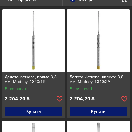
. Оформляйте заказ, допустим, на 644 грн, заходите и
выбирайте себе подарок в разделе "от 600 грн"
Подарки можно получить только при оформлении
заказа через интернет-магазин.
Ми залишаємо за собою право відмовити в подарунок, якщо
його не буде в наявності, але ми будемо намагатися, що б
такого не сталося.
Спасибі за увагу!
Завжди Ваш,
Dental-Club
За подарунками сюди
Детальніше: https://dental-
club.com.ua/g12693651-vyberi-sebe-podarok
Долото кісткове, пряме 3,8
Долото кісткове, вигнуте 3,8
мм, Medesy, 1340/1R
мм, Medesy, 1340/2A
В наявності
В наявності
2 204,20
2 204,20
₴
₴
Купити
Купити