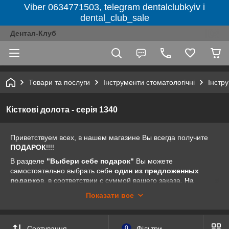
Viber 0634771503, telegram dentalclubkyiv і
dental_club_sale
Дентал-Клуб
Товари та послуги
Інструменти стоматологічні
Інстру
Кісткові долота - серія 1340
Приветствуем всех, в нашем магазине Вы всегда получите
ПОДАРОК
!!!!
В разделе
"Выбери себе подарок"
Вы можете
самостоятельно выбрать себе
один из предложенных
подарко
в, в соответствии с суммой вашего заказа.
На
товары из разделов "Акция недели", "Акции от
Показати все
компании" и "Распродажа" предложение "Выбери себе
подарок" не распространяется.
Все очень просто. Заходите на наш сайт dental-club.com.ua
Сортування
0
Фільтри