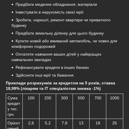
Придбати медичне обладнання, матеріали
Інвестувати в нерухомість своєї мрії
Зробити, нарешті, ремонт квартири чи приватного
будинку
Придбати земельну ділянку для цього будинку
Купити новий або вживаний автомобіль, чи човен для
комфорних подорожей
Оплатити навчання ваших дітей у найкращих
навчальних закладах
Рефінансувати кредити в інших банках
Здійснити інші мрії та бажання.
Приклади розрахунків за кредитом на 5 років, ставка
18,99% (лікарям та
IT
спеціалістам знижка -1%)
Сума
100
200
300
500
700
1000
кредит
у тис.
грн.
Орієнт
2,6
5,2
7,8
13
18
26
овний