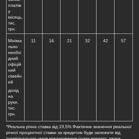
платіж
у
місяць,
тис.
грн.
Мініма
11
16
21
32
42
57
льно
необхі
дний
офіцій
ний
сімейн
ий
дохід
на
руки,
тис.
грн.
*Реальна річна ставка від 19,5% Фактичне значення реальної
річної процентної ставки за кредитом буде залежати від
індивідуальних умов кредитування (суми кредиту, рядок,