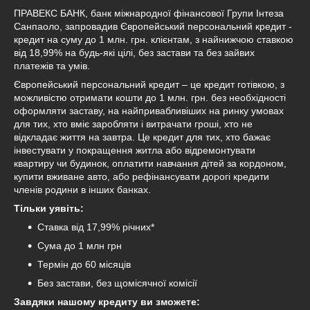
ПРАВЕКС БАНК, банк міжнародної фінансової Групи Інтеза
Санпаоло, запровадив Європейський персональний кредит -
кредит на суму до 1 млн. грн. клієнтам, з найнижчою ставкою
від 18,99% на будь-які цілі, без застави та без зайвих
платежів та умів.
Європейський персональний кредит – це кредит готівкою, з
можливістю отримати кошти до 1 млн. грн. без необхідності
оформляти заставу, на найпривабливіших на ринку умовах
для тих, хто вміє заробляти і витрачати гроші, хто не
відкладає життя на завтра. Це кредит для тих, хто бажає
інвестувати у покращення житла або відремонтувати
квартиру чи будинок, оплатити навчання дітей за кордоном,
купити вживане авто, або рефінансувати дорогі кредити
членів родини в інших банках.
Тільки уявіть:
Ставка від 17,99% річних*
Сума до 1 млн грн
Термін до 60 місяців
Без застави, без щомісячної комісії
Завдяки нашому кредиту ви зможете: